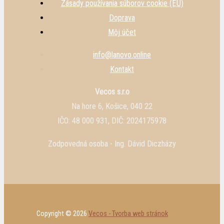
Zásady používania súborov cookie (EÚ)
Doprava
Môj účet
info@lanovo.online
Kontakt
Vecos s.r.o
Na hore 6, Košice, 040 22
IČO: 48 000 931, DIČ: 2024175978
Zodpovedná osoba - Ing. Dávid Diczházy
Copyright © 2026
Vecos - Tvorba web stránok