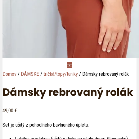
Domov
/
DÁMSKE
/
tričká/topy/tuniky
/ Dámsky rebrovaný rolák
Dámsky rebrovaný rolák
49,00
€
Set je ušitý z pohodlného bavlneného úpletu.
Lokálna produkcia (ušité v dielni na východnom Slovensku)