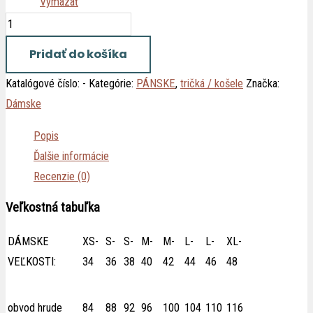
Vymazať
Pridať do košíka
Katalógové číslo:
-
Kategórie:
PÁNSKE
,
tričká / košele
Značka:
Dámske
Popis
Ďalšie informácie
Recenzie (0)
Veľkostná tabuľka
DÁMSKE
XS-
S-
S-
M-
M-
L-
L-
XL-
VEĽKOSTI:
34
36
38
40
42
44
46
48
obvod hrude
84
88
92
96
100
104
110
116