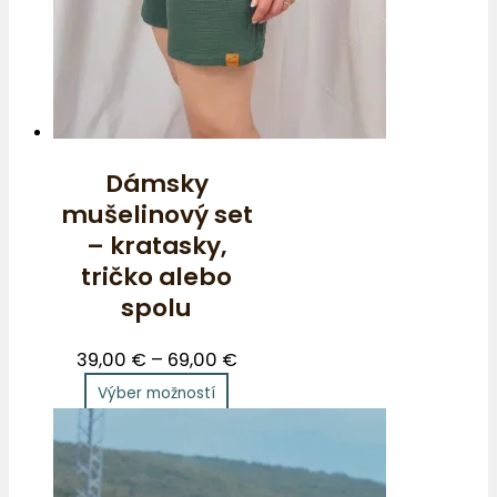
Dámsky
mušelinový set
– kratasky,
tričko alebo
spolu
39,00
€
–
69,00
€
Výber možností