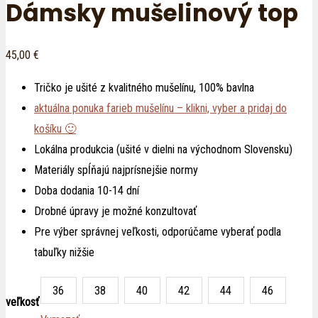
Dámsky mušelinový top
45,00
€
Tričko je ušité z kvalitného mušelínu, 100% bavlna
aktuálna ponuka farieb mušelínu – klikni, vyber a pridaj do
košíku 🙂
Lokálna produkcia (ušité v dielni na východnom Slovensku)
Materiály spĺňajú najprísnejšie normy
Doba dodania 10-14 dní
Drobné úpravy je možné konzultovať
Pre výber správnej veľkosti, odporúčame vyberať podla
tabuľky nižšie
36
38
40
42
44
46
veľkosť