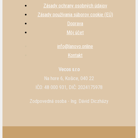
Zásady ochrany osobných údajov
Zásady používania súborov cookie (EÚ)
Doprava
Môj účet
info@lanovo.online
Kontakt
Vecos s.r.o
Na hore 6, Košice, 040 22
IČO: 48 000 931, DIČ: 2024175978
Zodpovedná osoba - Ing. Dávid Diczházy