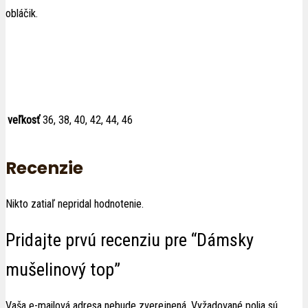
obláčik.
veľkosť
36, 38, 40, 42, 44, 46
Recenzie
Nikto zatiaľ nepridal hodnotenie.
Pridajte prvú recenziu pre “Dámsky
mušelinový top”
Vaša e-mailová adresa nebude zverejnená.
Vyžadované polia sú