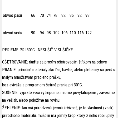
obvod pásu
66
70
74
78
82
86
92
98
obvod sedu
90
94
98
102
106
110
116
122
PERIEME PRI 30°C, NESUŠIŤ V SUŠIČKE
OŠETROVANIE: riaďte sa prosím ošetrovacím štítkom na odeve
PRANIE: prírodné materiály ako ľan, bavlna, alebo pleteniny sa perú s
malým množstvom pracieho prášku,
bez aviváže s programom šetrné pranie pri 30°C.
SUŠENIE: vypraté veci vytrepeme, mierne povyťahujeme , zavesíme
na vešiak, alebo položíme na rovinu.
ŽEHLENIE: ľan má prirodzenú jemnú krčivosť, je to vlastnosť (znak)
prírodného materiálu, mušelín má jemný krep ktorý z neho robí úplný