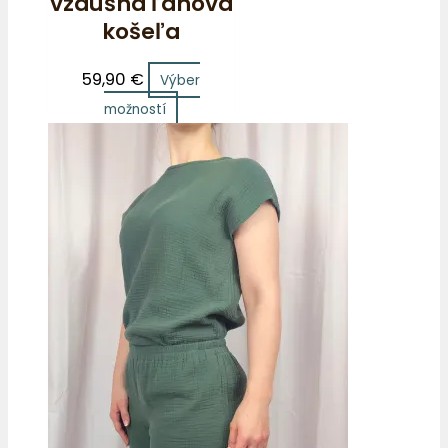
vzdušná ľanová
košeľa
59,90
€
Výber
možností