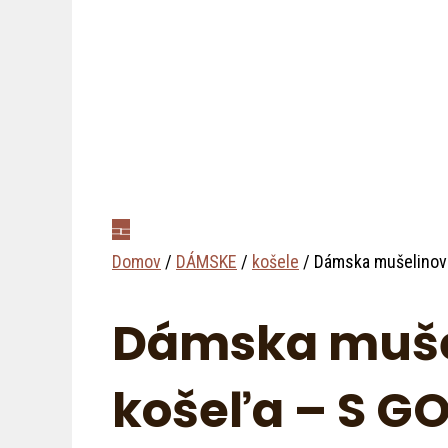
Domov
/
DÁMSKE
/
košele
/ Dámska mušelinov
Dámska muše
košeľa – S G