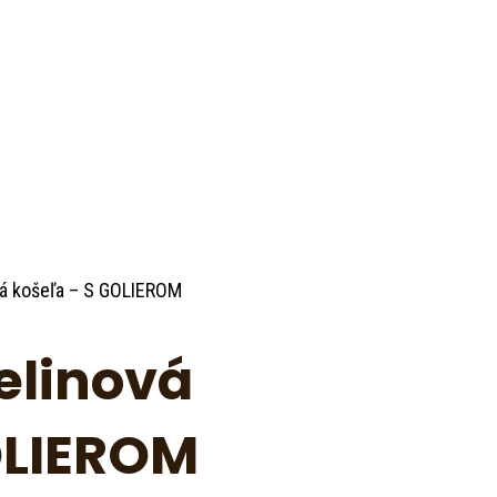
á košeľa – S GOLIEROM
linová
OLIEROM