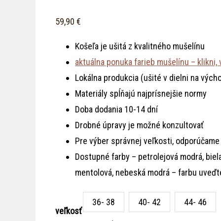
59,90
€
Košeľa je ušitá z kvalitného mušelínu
aktuálna ponuka farieb mušelínu – klikni, 
Lokálna produkcia (ušité v dielni na vý
Materiály spĺňajú najprísnejšie normy
Doba dodania 10-14 dní
Drobné úpravy je možné konzultovať
Pre výber správnej veľkosti, odporúčame 
Dostupné farby – petrolejová modrá, biela 
mentolová, nebeská modrá – farbu uveď
36- 38
40- 42
44- 46
veľkosť