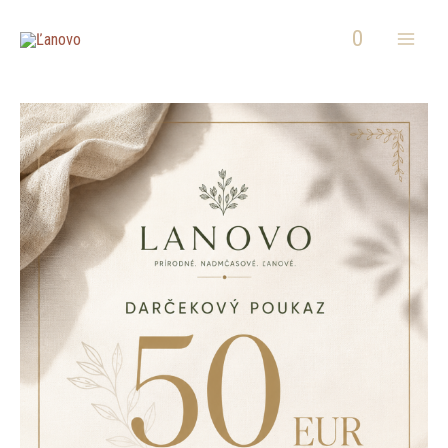
Preskočiť
Mai
0
na
Men
obsah
množstvo
This
This
This
This
Darčekový
product
product
product
product
poukaz
has
has
has
has
multiple
multiple
multiple
multiple
variants.
variants.
variants.
variants.
The
The
The
The
options
options
options
options
may
may
may
may
be
be
be
be
chosen
chosen
chosen
chosen
on
on
on
on
the
the
the
the
product
product
product
product