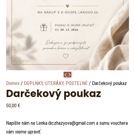
page
page
page
page
Domov
/
DOPLNKY, UTERÁKY, POSTELNÉ
/ Darčekový poukaz
Darčekový poukaz
50,00
€
Napíšte nám na Lenka.diczhazyova@gmail.com a sumu vouchera
vám vieme upraviť.