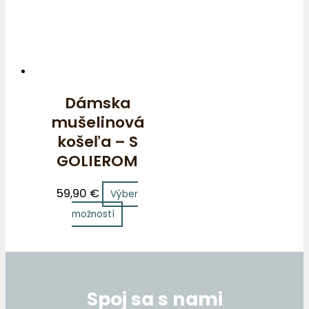
Dámska
mušelinová
košeľa – S
GOLIEROM
59,90
€
Výber
možností
Spoj sa s nami