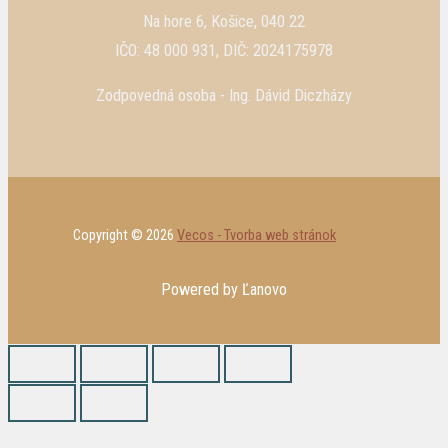
Na hore 6, Košice, 040 22
IČO: 48 000 931, DIČ: 2024175978
Zodpovedná osoba - Ing. Dávid Diczházy
Copyright © 2026
Vecos - Tvorba web stránok
Powered by Ľanovo