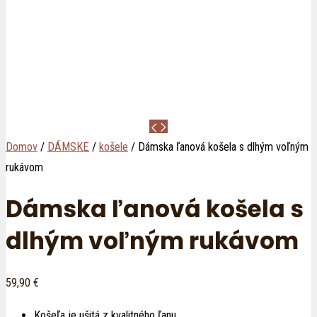
Domov
/
DÁMSKE
/
košele
/ Dámska ľanová košela s dlhým voľným
rukávom
Dámska ľanová košela s
dlhým voľným rukávom
59,90
€
Košeľa je ušitá z kvalitného ľanu