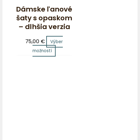
Dámske ľanové
šaty s opaskom
– dlhšia verzia
75,00
€
Výber
možností