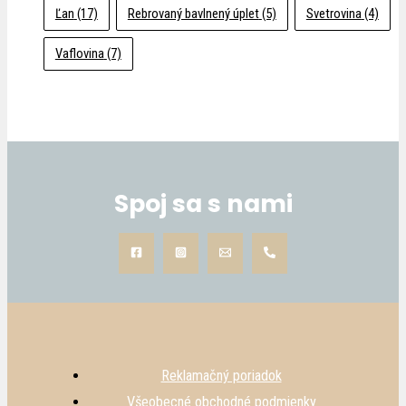
Ľan
(17)
Rebrovaný bavlnený úplet
(5)
Svetrovina
(4)
Vaflovina
(7)
Spoj sa s nami
Reklamačný poriadok
Všeobecné obchodné podmienky