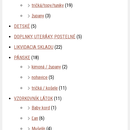
tričká/topy/tuniky
(19)
župany
(3)
DETSKÉ
(5)
DOPLNKY, UTERÁKY, POSTELNÉ
(5)
LIKVIDACIA SKLADU
(22)
PÁNSKE
(18)
kimoná / župany
(2)
nohavice
(5)
tričká / košele
(11)
VZORKOVNÍK LÁTOK
(11)
Baby kord
(1)
Ľan
(6)
Mušelín
(4)