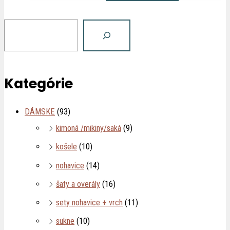
Kategórie
DÁMSKE
(93)
kimoná /mikiny/saká
(9)
košele
(10)
nohavice
(14)
šaty a overály
(16)
sety nohavice + vrch
(11)
sukne
(10)